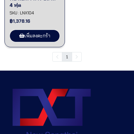
4 ฟุต
SKU : LNX104
฿1,378.16
เพิ่มลงตะกร้า
1