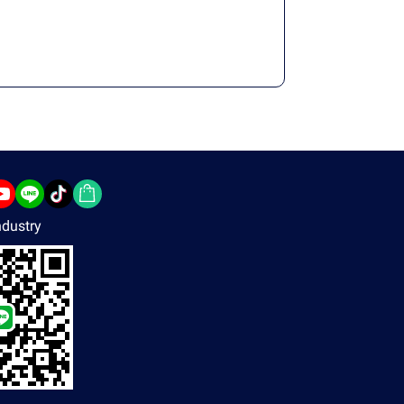
dustry