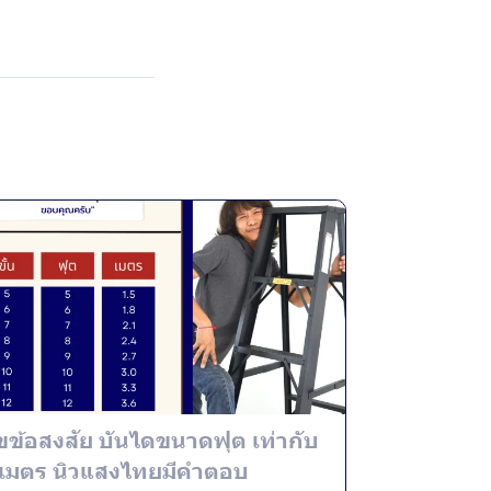
ขข้อสงสัย บันไดขนาดฟุต เท่ากับ
ี่เมตร นิวแสงไทยมีคำตอบ