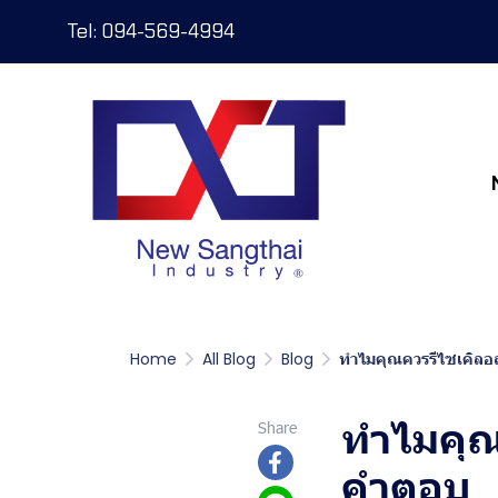
Tel: 094-569-4994
Home
All Blog
Blog
ทำไมคุณควรรีไซเคิลอล
ทำไมคุณค
Share
คำตอบ