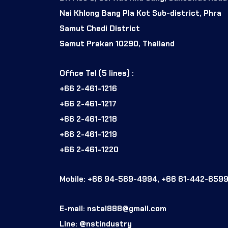
Nai Khlong Bang Pla Kot Sub-district, Phra
Samut Chedi District
Samut Prakan 10290, Thailand
Office Tel (5 lines) :
+66 2-461-1216
+66 2-461-1217
+66 2-461-1218
+66 2-461-1219
+66 2-461-1220
Mobile: +66 94-569-4994, +66 61-442-659
E-mail: nstal888@gmail.com
Line: @nstindustry