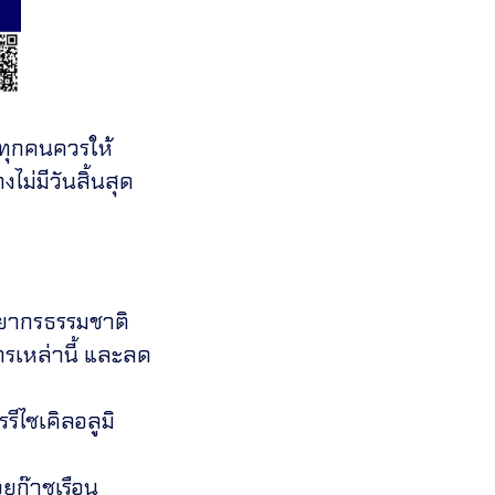
่ทุกคนควรให้
ไม่มีวันสิ้นสุด
พยากรธรรมชาติ
กรเหล่านี้ และลด
ีไซเคิลอลูมิ
ยก๊าซเรือน