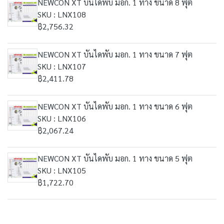
NEWCON XT บันไดพับ มอก. 1 ทาง ขนาด 8 ฟุต
SKU : LNX108
฿2,756.32
NEWCON XT บันไดพับ มอก. 1 ทาง ขนาด 7 ฟุต
SKU : LNX107
฿2,411.78
NEWCON XT บันไดพับ มอก. 1 ทาง ขนาด 6 ฟุต
SKU : LNX106
฿2,067.24
NEWCON XT บันไดพับ มอก. 1 ทาง ขนาด 5 ฟุต
SKU : LNX105
฿1,722.70