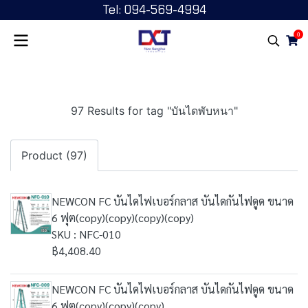
Tel: 094-569-4994
0
97 Results for tag "บันไดพับหนา"
Product (97)
NEWCON FC บันไดไฟเบอร์กลาส บันไดกันไฟดูด ขนาด
6 ฟุต(copy)(copy)(copy)(copy)
SKU : NFC-010
฿4,408.40
NEWCON FC บันไดไฟเบอร์กลาส บันไดกันไฟดูด ขนาด
6 ฟุต(copy)(copy)(copy)