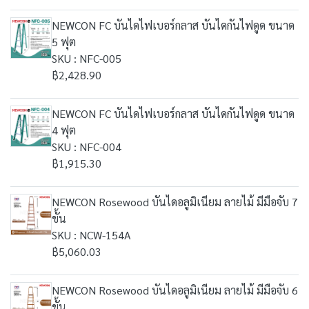
NEWCON FC บันไดไฟเบอร์กลาส บันไดกันไฟดูด ขนาด
5 ฟุต
SKU : NFC-005
฿2,428.90
NEWCON FC บันไดไฟเบอร์กลาส บันไดกันไฟดูด ขนาด
4 ฟุต
SKU : NFC-004
฿1,915.30
NEWCON Rosewood บันไดอลูมิเนียม ลายไม้ มีมือจับ 7
ขั้น
SKU : NCW-154A
฿5,060.03
NEWCON Rosewood บันไดอลูมิเนียม ลายไม้ มีมือจับ 6
ขั้น