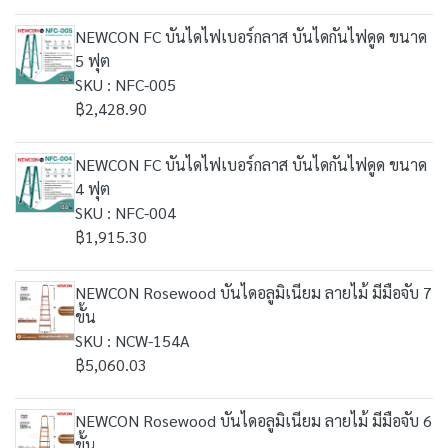
NEWCON FC บันไดไฟเบอร์กลาส บันไดกันไฟดูด ขนาด
5 ฟุต
SKU : NFC-005
฿2,428.90
NEWCON FC บันไดไฟเบอร์กลาส บันไดกันไฟดูด ขนาด
4 ฟุต
SKU : NFC-004
฿1,915.30
NEWCON Rosewood บันไดอลูมิเนียม ลายไม้ มีมือจับ 7
ขั้น
SKU : NCW-154A
฿5,060.03
NEWCON Rosewood บันไดอลูมิเนียม ลายไม้ มีมือจับ 6
ขั้น