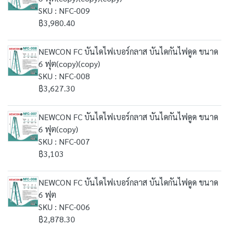
SKU : NFC-009
฿3,980.40
NEWCON FC บันไดไฟเบอร์กลาส บันไดกันไฟดูด ขนาด
6 ฟุต(copy)(copy)
SKU : NFC-008
฿3,627.30
NEWCON FC บันไดไฟเบอร์กลาส บันไดกันไฟดูด ขนาด
6 ฟุต(copy)
SKU : NFC-007
฿3,103
NEWCON FC บันไดไฟเบอร์กลาส บันไดกันไฟดูด ขนาด
6 ฟุต
SKU : NFC-006
฿2,878.30