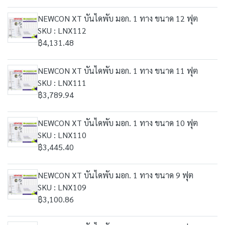
NEWCON XT บันไดพับ มอก. 1 ทาง ขนาด 12 ฟุต
SKU : LNX112
฿4,131.48
NEWCON XT บันไดพับ มอก. 1 ทาง ขนาด 11 ฟุต
SKU : LNX111
฿3,789.94
NEWCON XT บันไดพับ มอก. 1 ทาง ขนาด 10 ฟุต
SKU : LNX110
฿3,445.40
NEWCON XT บันไดพับ มอก. 1 ทาง ขนาด 9 ฟุต
SKU : LNX109
฿3,100.86