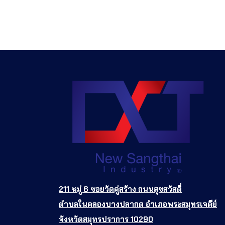
211 หมู่ 6 ซอยวัดคู่สร้าง ถนนสุขสวัสดิ์
ตำบลในคลองบางปลากด อำเภอพระสมุทรเจดีย์
จังหวัดสมุทรปราการ 10290