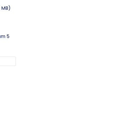
 5 MB)
mum 5