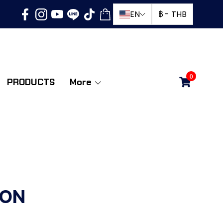
EN
฿
-
THB
0
PRODUCTS
More
CON