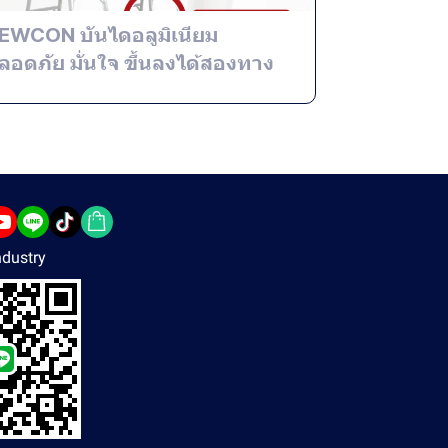
EWCON บันไดอลูมิเนียม
ลอดภัย มั่นใจ ขึ้นลงได้สองทาง
dustry