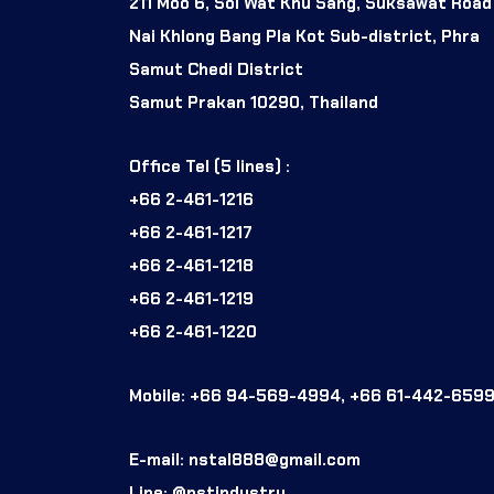
211 Moo 6, Soi Wat Khu Sang, Suksawat Road
Nai Khlong Bang Pla Kot Sub-district, Phra
Samut Chedi District
Samut Prakan 10290, Thailand
Office Tel (5 lines) :
+66 2-461-1216
+66 2-461-1217
+66 2-461-1218
+66 2-461-1219
+66 2-461-1220
Mobile: +66 94-569-4994, +66 61-442-659
E-mail: nstal888@gmail.com
Line: @nstindustry