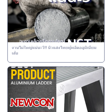
งานไม่ใหญ่แน่นะวิ!! นิวแสงไทยผู้ผลิตอลูมิเนียม
เส้น