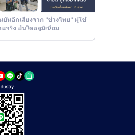
ืนยันอีกเสียงจาก "ช่างไทย" ผู้ใช้
านจริง บันไดอลูมิเนียม
dustry