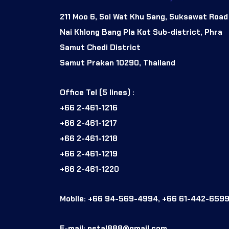
211 Moo 6, Soi Wat Khu Sang, Suksawat Road
Nai Khlong Bang Pla Kot Sub-district, Phra
Samut Chedi District
Samut Prakan 10290, Thailand
Office Tel (5 lines) :
+66 2-461-1216
+66 2-461-1217
+66 2-461-1218
+66 2-461-1219
+66 2-461-1220
Mobile: +66 94-569-4994, +66 61-442-659
E-mail: nstal888@gmail.com