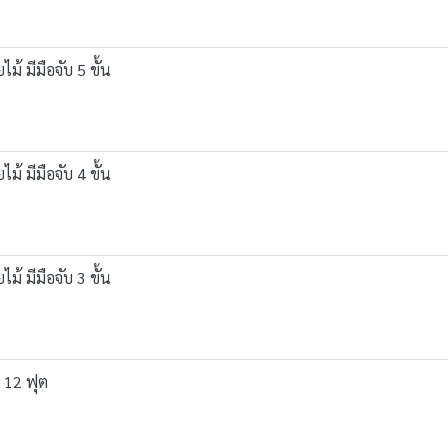
 มีมือจับ 5 ขั้น
 มีมือจับ 4 ขั้น
 มีมือจับ 3 ขั้น
 12 ฟุต