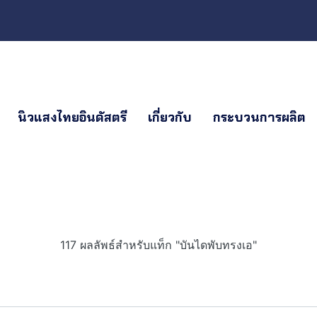
นิวแสงไทยอินดัสตรี
เกี่ยวกับ
กระบวนการผลิต
117 ผลลัพธ์สำหรับแท็ก "บันไดพับทรงเอ"