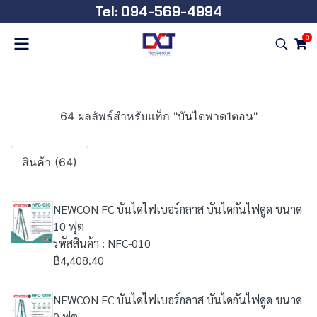
Tel: 094-569-4994
0
64 ผลลัพธ์สำหรับแท็ก "บันไดพาด1ตอน"
สินค้า (64)
NEWCON FC บันไดไฟเบอร์กลาส บันไดกันไฟดูด ขนาด
10 ฟุต
รหัสสินค้า : NFC-010
฿4,408.40
NEWCON FC บันไดไฟเบอร์กลาส บันไดกันไฟดูด ขนาด
9 ฟุต