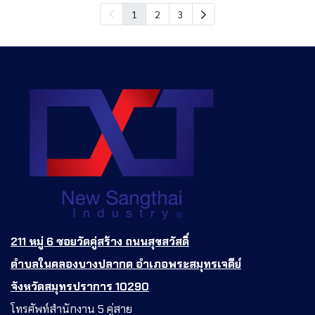
1
2
3
211 หมู่ 6 ซอยวัดคู่สร้าง ถนนสุขสวัสดิ์
ตำบลในคลองบางปลากด อำเภอพระสมุทรเจดีย์
จังหวัดสมุทรปราการ 10290
โทรศัพท์สำนักงาน 5 คู่สาย