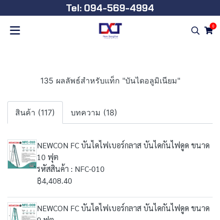
Tel: 094-569-4994
0
135 ผลลัพธ์สำหรับแท็ก "บันไดอลูมิเนียม"
สินค้า (117)
บทความ (18)
NEWCON FC บันไดไฟเบอร์กลาส บันไดกันไฟดูด ขนาด
10 ฟุต
รหัสสินค้า : NFC-010
฿4,408.40
NEWCON FC บันไดไฟเบอร์กลาส บันไดกันไฟดูด ขนาด
9 ฟุต