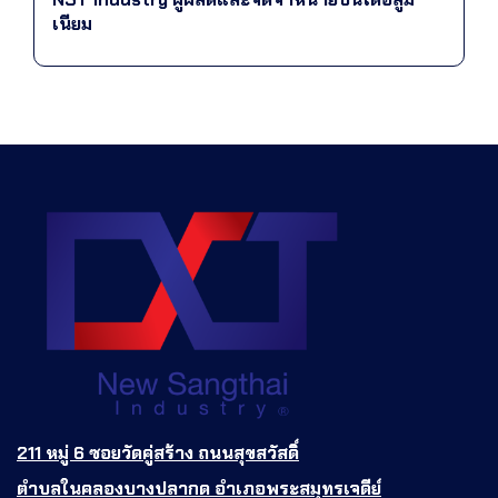
เนียม
211 หมู่ 6 ซอยวัดคู่สร้าง ถนนสุขสวัสดิ์
ตำบลในคลองบางปลากด อำเภอพระสมุทรเจดีย์