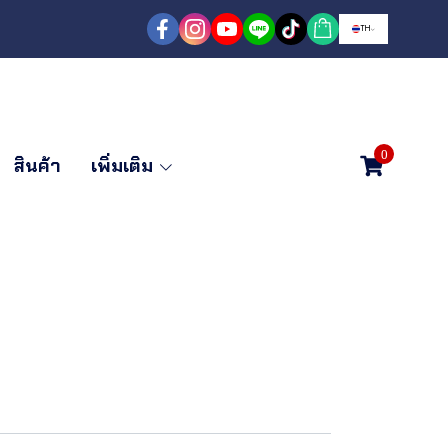
TH
0
สินค้า
เพิ่มเติม