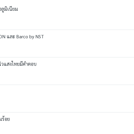
ลูมิเนียม
WCON และ Barco by NST
ร นิวแสงไทยมีคำตอบ
มร้อย