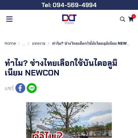
Tel: 094-569-4994
0
Home
...
บทความ
ทำไม? ช่างไทยเลือกใช้บันไดอลูมิเนียม NEWCON
ทำไม? ช่างไทยเลือกใช้บันไดอลูมิ
เนียม NEWCON
แชร์