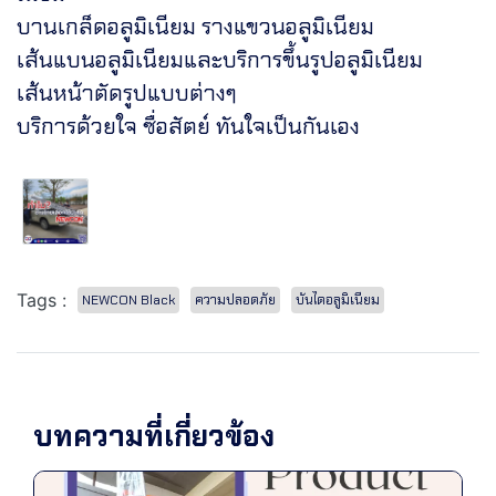
บานเกล็ดอลูมิเนียม รางแขวนอลูมิเนียม
เส้นแบนอลูมิเนียมและบริการขึ้นรูปอลูมิเนียม
เส้นหน้าตัดรูปแบบต่างๆ
บริการด้วยใจ ซื่อสัตย์ ทันใจเป็นกันเอง
Tags :
NEWCON Black
ความปลอดภัย
บันไดอลูมิเนียม
บทความที่เกี่ยวข้อง