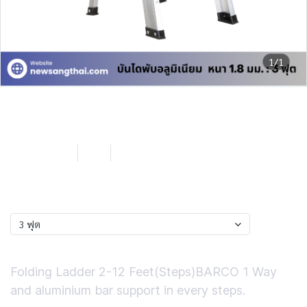
1/1
Barco by NST บันไดพับ 1 ทาง 3
ฟุต
SKU : LB103
3 ฟุต
0 Sold
฿1,033.62
ฟุต
3 ฟุต
Short Description
Folding Ladder 2-12 Feet(Steps)BARCO 1 Way
and aluminium bar support in every steps.