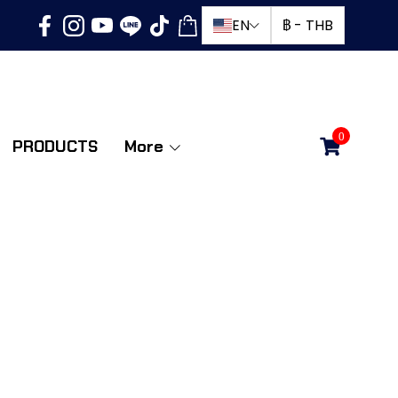
EN
฿
-
THB
0
PRODUCTS
More
T บันไดพับ 1 ทาง 5