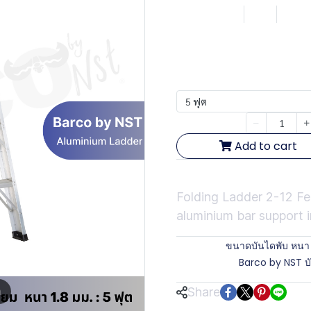
SKU : LB105
5 ฟุต
0 So
฿1,722.70
ฟุต
5 ฟุต
Quantity
Add to cart
Short Description
Folding Ladder 2-12 
aluminium bar support i
Brands:
ขนาดบันไดพับ หนา 
Categories:
Barco by NST บั
Share
m