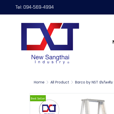
Tel: 094-569-4994
Home
All Product
Barco by NST บันไดพับ ห
Best Seller