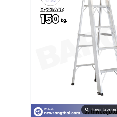
⚲
Hover to zoo