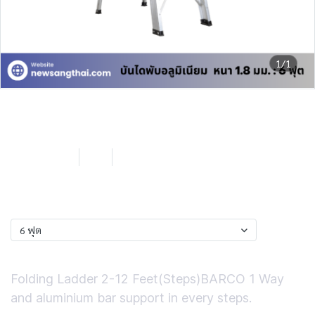
1/1
Barco by NST บันไดพับ .1 ทาง 6
ฟุต
SKU : LB106
6 ฟุต
0 Sold
฿2,067.24
ฟุต
6 ฟุต
Short Description
Folding Ladder 2-12 Feet(Steps)BARCO 1 Way
and aluminium bar support in every steps.