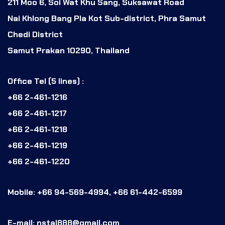
211 Moo 6, Soi Wat Khu Sang, Suksawat Road
Nai Khlong Bang Pla Kot Sub-district, Phra Samut
Chedi District
Samut Prakan 10290, Thailand
Office Tel (5 lines) :
+66 2-461-1216
+66 2-461-1217
+66 2-461-1218
+66 2-461-1219
+66 2-461-1220
Mobile: +66 94-569-4994, +66 61-442-6599
E-mail: nstal888@gmail.com