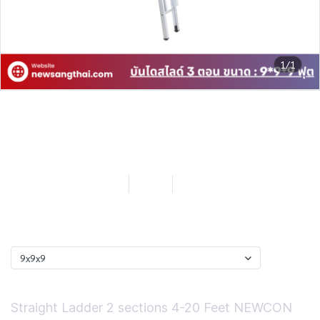
1/1
NEWCON บันไดเลื่อน-สไลด์ 3
ตอน ขนาด 9*9*9 ฟุต ยาว 6.90
เมตร
SKU : LN309x09x09
9x9x9
0 Sold
฿8,580.33
ไซต์
9x9x9
Short Description
Straight Ladder 2 sections 4-20 Feet NEWCON