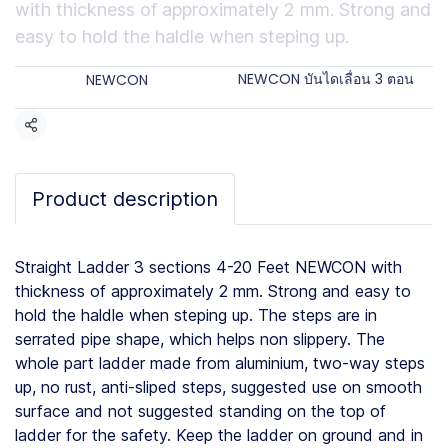
with thickness of approximately 2 mm. Strong and
easy to hold the haldle when steping up.
Categories:
Brands:
NEWCON บันไดเลื่อน 3 ตอน
NEWCON
Share
Product description
Straight Ladder 3 sections 4-20 Feet NEWCON with
thickness of approximately 2 mm. Strong and easy to
hold the haldle when steping up. The steps are in
serrated pipe shape, which helps non slippery. The
whole part ladder made from aluminium, two-way steps
up, no rust, anti-sliped steps, suggested use on smooth
surface and not suggested standing on the top of
ladder for the safety. Keep the ladder on ground and in