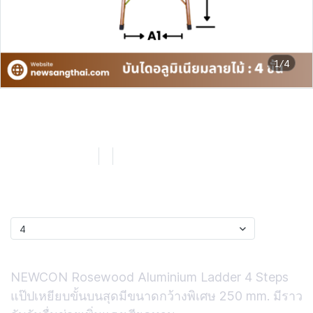
1/4
NEWCON Rosewood บันไดอลู
มิเนียม ลายไม้ มีมือจับ 4 ขั้น
SKU : NCW-87A
4
0 Sold
฿3,315.93
ไซส์
4
Short Description
NEWCON Rosewood Aluminium Ladder 4 Steps
แป๊ปเหยียบขั้นบนสุดมีขนาดกว้างพิเศษ 250 mm. มีราว