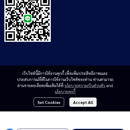
เว็บไซต์นี้มีการใช้งานคุกกี้ เพื่อเพิ่มประสิทธิภาพและ
ประสบการณ์ที่ดีในการใช้งานเว็บไซต์ของท่าน ท่านสามารถ
อ่านรายละเอียดเพิ่มเติมได้ที่
นโยบายความเป็นส่วนตัว
and
นโยบายคุกกี้
Set Cookies
Accept All
฿1,915.30