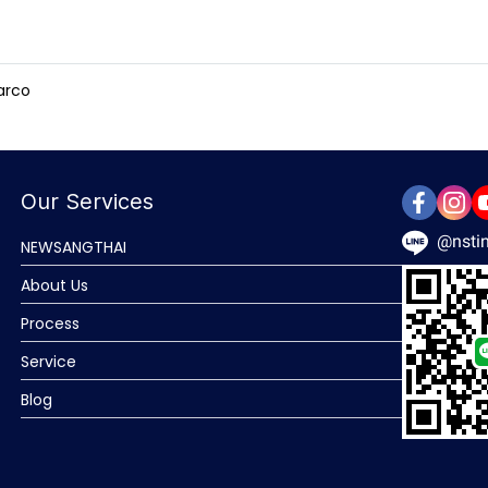
arco
Our Services
@nstin
NEWSANGTHAI
About Us
Process
Service
Blog