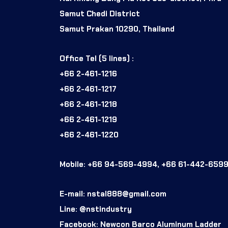
Samut Chedi District
Samut Prakan 10290, Thailand
Office Tel (5 lines) :
+66 2-461-1216
+66 2-461-1217
+66 2-461-1218
+66 2-461-1219
+66 2-461-1220
Mobile: +66 94-569-4994, +66 61-442-659
E-mail: nstal888@gmail.com
Line: @nstindustry
Facebook: Newcon Barco Aluminum Ladder