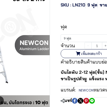
SKU : LN210
9 ฟุต
ขาย
฿3,338.4
ฟุต
9 ฟุต
จำนวน
เพิ่มลงตะกร้า
คำอธิบายสินค้าแบบย่อ
บันไดพับ 2-12 ฟุต(ขั้น)
ขาเป็นรูปตัวยู แข็งแรง พ
แบรนด์:
หมวดหม
NEWCON
แชร์
m