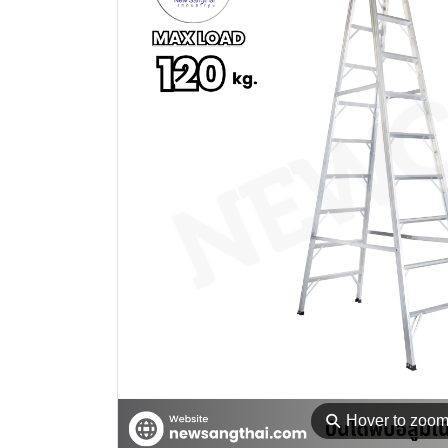
⚲
Hover to zoo