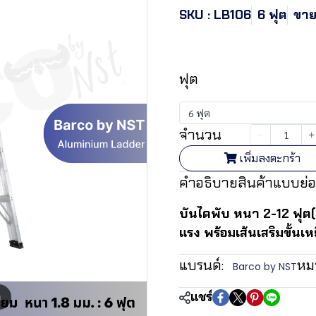
SKU : LB106
6 ฟุต
ขายแ
฿2,067.24
ฟุต
6 ฟุต
จำนวน
เพิ่มลงตะกร้า
คำอธิบายสินค้าแบบย่อ
บันไดพับ หนา 2-12 ฟุต(
แรง พร้อมเส้นเสริมขั้นเห
แบรนด์:
หมว
Barco by NST
แชร์
m