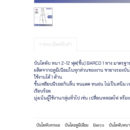
รายละเอียดสินค้า
บันไดพับ หนา 2-12 ฟุต(ขั้น) BARCO 1 ทาง มาตรฐาน เ
ผลิตจากอลูมิเนียมในทุกส่วนของงาน ขายางรองบันไ
ใช้งานได้ 1 ด้าน
ขั้นเหยียบมีรอยกันลื่น ทนแดด ทนฝน ไม่เป็นสนิม เ
เรียบร้อย
มุ่งเน้นผู้ใช้งานกลุ่มทั่วไป เช่น เปลี่ยนหลอดไฟ หรือ
บันไดพับทรงเอ
บันไดอลูมิเนียม
Barco
บันไดพับหนา