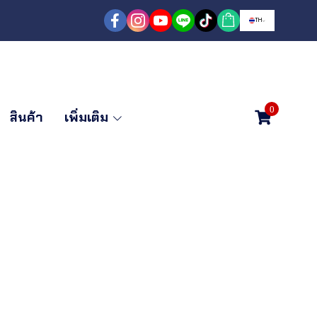
TH
0
สินค้า
เพิ่มเติม
ST บันไดพับ
ทาง 6 ฟุต