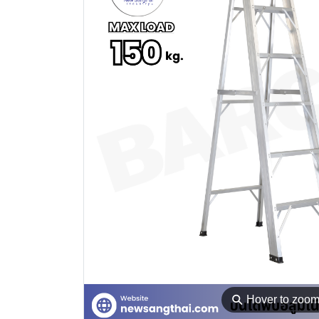
⚲
Hover to zoo