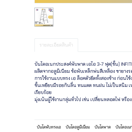
รายละเอียดสินค้า
บันไดอเนกประสงค์พับพาด เอไอ 3-7 ฟุต(ขั้น) INFITN
ผลิตจากอลูมิเนียม ข้อพับเหล็กพ่นสีเหลือง ขายางร
การใช้งานแบบทรง เอ ล็อคตัวยึดทั้งสองข้าง ก่อนใช
ขั้นเหยียบมีรอยกันลื่น ทนแดด ทนฝน ไม่เป็นสนิม เ
เรียบร้อย
มุ่งเน้นผู้ใช้งานกลุ่มทั่วไป เช่น เปลี่ยนหลอดไฟ หรือ
บันไดพับทรงเอ
บันไดอลูมิเนียม
บันไดพาด
บันไดอเน