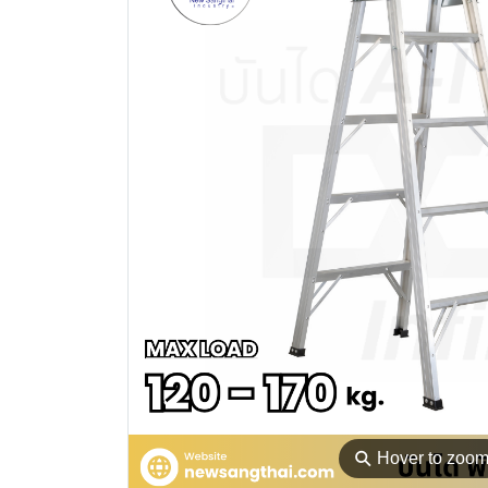
⚲
Hover to zoo