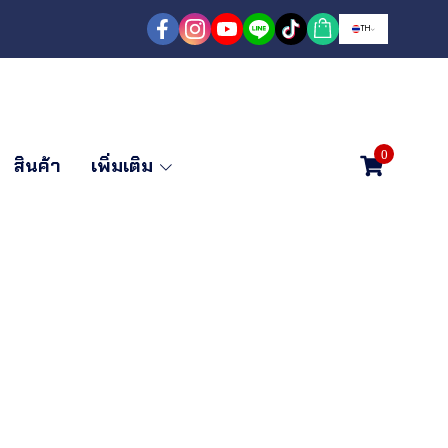
TH
0
สินค้า
เพิ่มเติม
นไดพับ - พาด AI by
 ฟุต