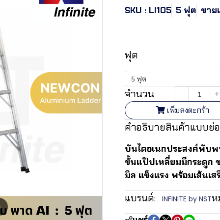
SKU : LI105
5 ฟุต
ขายแ
฿2,418.20
ฟุต
5 ฟุต
จำนวน
เพิ่มลงตะกร้า
คำอธิบายสินค้าแบบย่อ
บันไดอเนกประสงค์พับพาด
ขั้นแป๊ปเหลี่ยมมีกระดู
มิล แข็งแรง พร้อมเส้นเสร
แบรนด์:
ห
INFINITE by NST
m