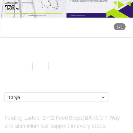
1/1
Barco by NST บันไดพับ 1 ทาง
10 ฟุต
SKU : LB110
10 ฟุต
0 Sold
฿3,445.40
ฟุต
10 ฟุต
Short Description
Folding Ladder 2-12 Feet(Steps)BARCO 1 Way
and aluminium bar support in every steps.