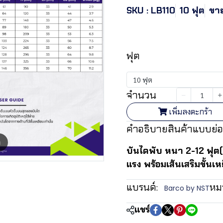
SKU : LB110
10 ฟุต
ขาย
฿3,445.4
ฟุต
10 ฟุต
จำนวน
เพิ่มลงตะกร้า
คำอธิบายสินค้าแบบย่อ
m
บันไดพับ หนา 2-12 ฟุต(
แรง พร้อมเส้นเสริมขั้นเห
แบรนด์:
หมว
Barco by NST
แชร์