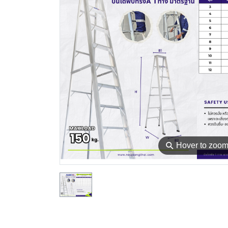
⚲
Hover to zoo