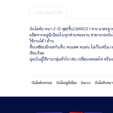
รายละเอียดสินค้า
บันไดพับ หนา 2-12 ฟุต(ขั้น) BARCO 1 ทาง มาตรฐาน เ
ผลิตจากอลูมิเนียมในทุกส่วนของงาน ขายางรองบันไ
ใช้งานได้ 1 ด้าน
ขั้นเหยียบมีรอยกันลื่น ทนแดด ทนฝน ไม่เป็นสนิม เ
เรียบร้อย
มุ่งเน้นผู้ใช้งานกลุ่มทั่วไป เช่น เปลี่ยนหลอดไฟ หรือ
บันไดพับทรงเอ
บันไดอลูมิเนียม
Barco
บันไดพับหนา