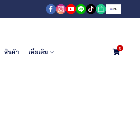
TH
0
สินค้า
เพิ่มเติม
ST บันไดพับ
าง 10 ฟุต