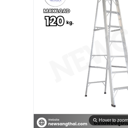
⚲
Hover to zoo