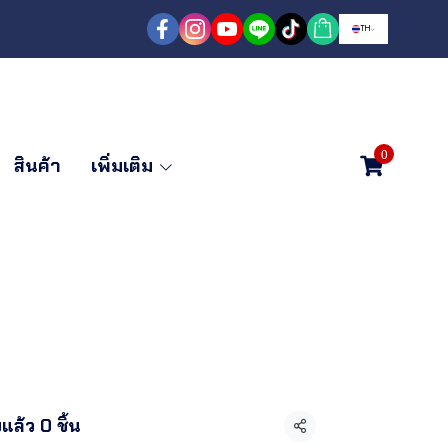
TH
0
สินค้า
เพิ่มเติม
ดพับ 1 ทาง 8 ฟุต
แล้ว 0 ชิ้น
แชร์