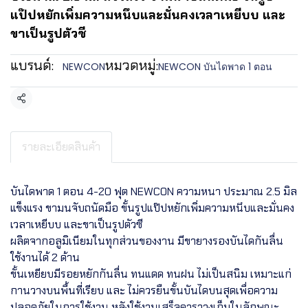
แป๊ปหยักเพิ่มความหนึบและมั่นคงเวลาเหยีบบ และ
ขาเป็นรูปตัวซี
แบรนด์:
หมวดหมู่:
NEWCON
NEWCON บันไดพาด 1 ตอน
แชร์
รายละเอียดสินค้า
บันไดพาด 1 ตอน 4-20 ฟุต NEWCON ความหนา ประมาณ 2.5 มิล
แข็งแรง ขามนจับถนัดมือ ขั้นรูปแป๊ปหยักเพิ่มความหนึบและมั่นคง
เวลาเหยีบบ และขาเป็นรูปตัวซี
ผลิตจากอลูมิเนียมในทุกส่วนของงาน มีขายางรองบันไดกันลื่น
ใช้งานได้ 2 ด้าน
ขั้นเหยียบมีรอยหยักกันลื่น ทนแดด ทนฝน ไม่เป็นสนิม เหมาะแก่
กานวางบนพื้นที่เรียบ และ ไม่ควรยืนขั้นบันไดบนสุดเพื่อความ
ปลอดภัยในการใช้งาน หลังใช้งานเสร็จควรวางเก็บในลักษณะ