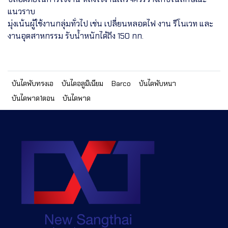
แนวราบ
มุ่งเน้นผู้ใช้งานกลุ่มทั่วไป เช่น เปลี่ยนหลอดไฟ งาน รีโนเวท และ
งานอุตสาหกรรม รับน้ำหนักได้ถึง 150 กก.
บันไดพับทรงเอ
บันไดอลูมิเนียม
Barco
บันไดพับหนา
บันไดพาด1ตอน
บันไดพาด