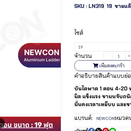
SKU : LN319
19
ขายแล้ว
฿6,038.01
ไซส์
19
จำนวน
เพิ่มลงตะกร้า
คำอธิบายสินค้าแบบย่อ
บันไดพาด 1 ตอน 4-20
มิล แข็งแรง ขามนจับถนั
มั่นคงเวลาเหยีบบ และขา
แบรนด์:
หมวดหม
NEWCON
m