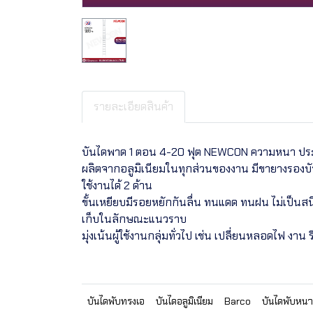
รายละเอียดสินค้า
บันไดพาด 1 ตอน 4-20 ฟุต NEWCON ความหนา ประมาณ
ผลิตจากอลูมิเนียมในทุกส่วนของงาน มีขายางรองบั
ใช้งานได้ 2 ด้าน
ขั้นเหยียบมีรอยหยักกันลื่น ทนแดด ทนฝน ไม่เป็นส
เก็บในลักษณะแนวราบ
มุ่งเน้นผู้ใช้งานกลุ่มทั่วไป เช่น เปลี่ยนหลอดไฟ ง
บันไดพับทรงเอ
บันไดอลูมิเนียม
Barco
บันไดพับหนา