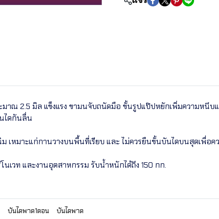
แชร์
 2.5 มิล แข็งแรง ขามนจับถนัดมือ ขั้นรูปแป๊ปหยักเพิ่มความหนึบแล
นไดกันลื่น
นิม เหมาะแก่กานวางบนพื้นที่เรียบ และ ไม่ควรยืนขั้นบันไดบนสุดเพื่
าน รีโนเวท และงานอุตสาหกรรม รับน้ำหนักได้ถึง 150 กก.
บันไดพาด1ตอน
บันไดพาด