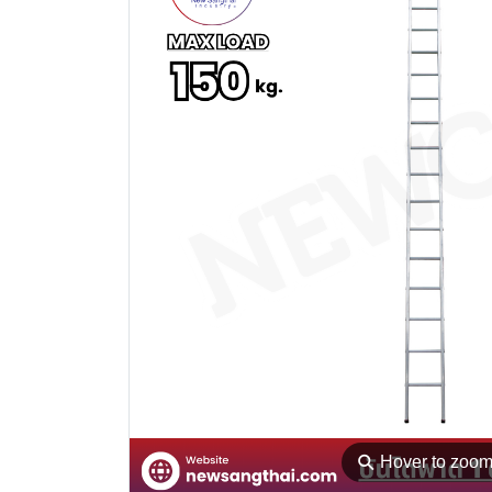
⚲
Hover to zoo