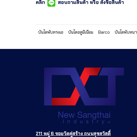
คลิ๊ก
สอบถามสินค้า หรือ สั่งซื้อสินค้า
บันไดพับทรงเอ
บันไดอลูมิเนียม
Barco
บันไดพับหนา
211 หมู่ 6 ซอยวัดคู่สร้าง ถนนสุขสวัสดิ์