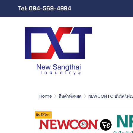
Tel: 094-569-4994
Home
สินค้าทั้งหมด
NEWCON FC บันไดไฟเบอ
สินค้าใหม่