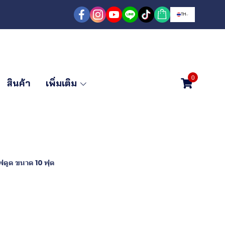
TH
0
สินค้า
เพิ่มเติม
ดูด ขนาด 10 ฟุต
บันไดไฟเบอร์กลาส
ูด ขนาด 10 ฟุต