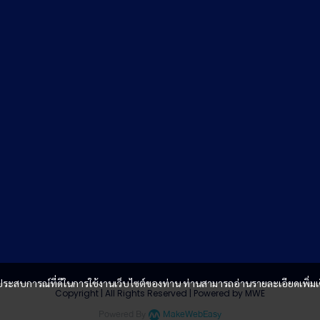
และประสบการณ์ที่ดีในการใช้งานเว็บไซต์ของท่าน ท่านสามารถอ่านรายละเอียดเพิ่มเ
Copyright | All Rights Reserved | Powered by MWE
Powered By
MakeWebEasy