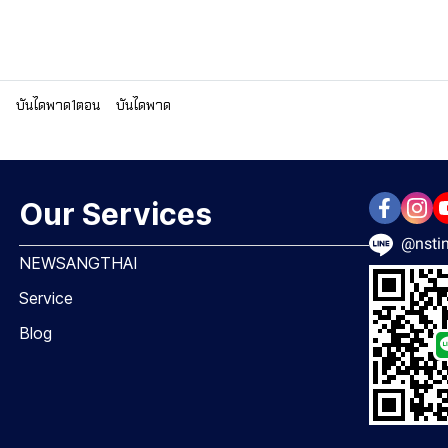
บันไดพาด1ตอน
บันไดพาด
Our Services
@nstin
NEWSANGTHAI
Service
Blog