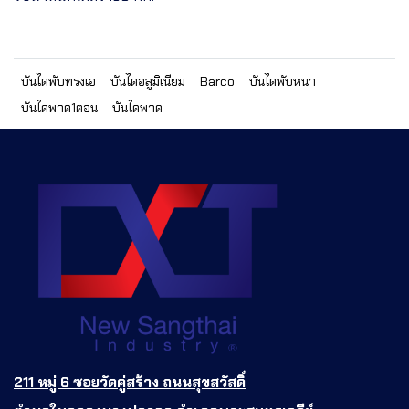
บันไดพับทรงเอ
บันไดอลูมิเนียม
Barco
บันไดพับหนา
บันไดพาด1ตอน
บันไดพาด
211 หมู่ 6 ซอยวัดคู่สร้าง ถนนสุขสวัสดิ์