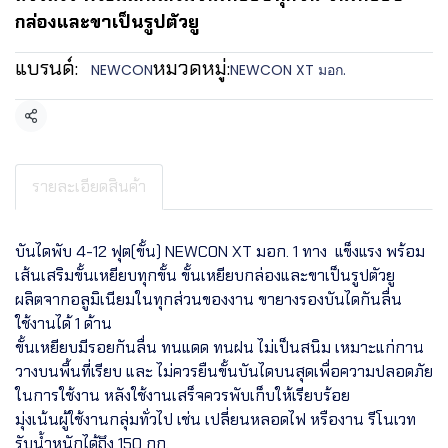
กล่องและขาเป็นรูปตัวยู
แบรนด์:
หมวดหมู่:
NEWCON
NEWCON XT มอก.
แชร์
รายละเอียดสินค้า
บันไดพับ 4-12 ฟุต(ขั้น) NEWCON XT มอก. 1 ทาง แข็งแรง พร้อม
เส้นเสริมขั้นเหยียบทุกขั้น ขั้นเหยียบกล่องและขาเป็นรูปตัวยู
ผลิตจากอลูมิเนียมในทุกส่วนของงาน ขายางรองบันไดกันลื่น
ใช้งานได้ 1 ด้าน
ขั้นเหยียบมีรอยกันลื่น ทนแดด ทนฝน ไม่เป็นสนิม เหมาะแก่กาน
วางบนพื้นที่เรียบ และ ไม่ควรยืนขั้นบันไดบนสุดเพื่อความปลอดภัย
ในการใช้งาน หลังใช้งานเสร็จควรพับเก็บให้เรียบร้อย
มุ่งเน้นผู้ใช้งานกลุ่มทั่วไป เช่น เปลี่ยนหลอดไฟ หรืองาน รีโนเวท
รับน้ำหนักได้ถึง 150 กก.